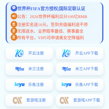
鲁梅尼格呼吁手球规则明确化VAR
技术需提升效率以减少争议