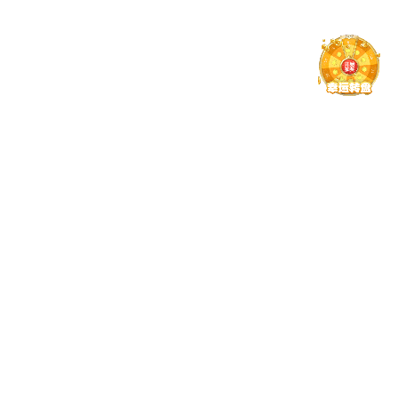
得到还原。
然而，目前VAR技术在使用过程中的延迟时间较长，
经常影响到比赛节奏。因此，提高VAR处理信息和做
出决策的效率，也是推动其进一步发展的重要方向。
只有这样才能真正实现“用科技提高公平”的目标，让
观众享受到更加流畅激烈的比赛体验。
3、面临的问题与挑战
尽管VAR技术为现代足球引入了一种全新的监管方
式，但它也面临着一些显著的问题。其中最主要的问
题就是决策速度慢。在一些情况下，从发起审查到最
终得出结论往往需要花费数分钟时间，这不仅打断了
比赛进程，也让观众产生焦虑和不满。