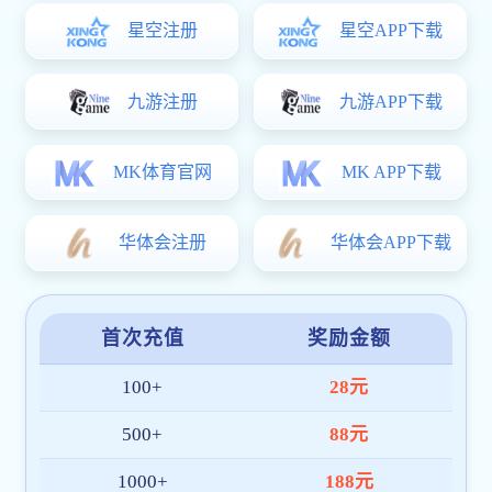
2026-06-09 21:08
69 次阅读
首页
/
体育快讯
本文围绕鲁梅尼格呼吁手球规则明确化以及VAR技术
提升效率以减少争议的主题进行深入探讨。文章首先
分析了手球规则的模糊性对比赛造成的影响，指出在
不同情况下裁判的判罚差异可能导致不公平现象。接
着，文章讨论了VAR技术在现代足球中的应用现状，
以及其在提高公正性和透明度方面的重要性。同时，
也提到了当前VAR技术所面临的一些挑战，包括效率
低下和过度依赖等问题。最后，文章总结了鲁梅尼格
提出的建议对于未来足球比赛公正性的促进作用，并
展望了手球规则与VAR技术的发展方向。