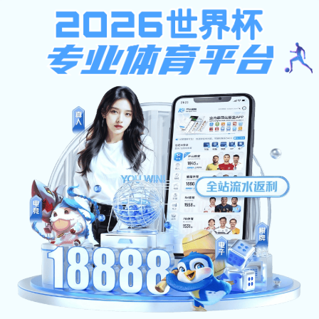
注册入口
隐私政策
一、引言
九游体育平台为用户提供便捷、实时的体育赛事内容，在保障服
务体验的同时，我们高度重视个人隐私保护。
二、信息收集范围
我们可能收集以下信息：