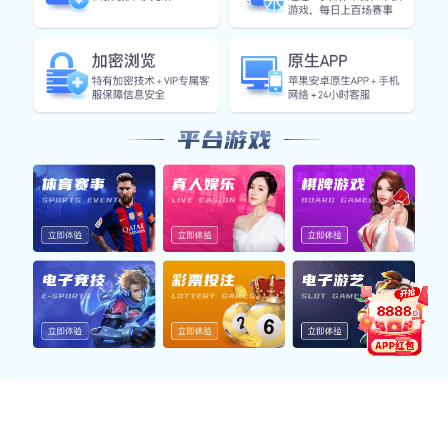
荣誉与奖项
九游体育 致力于为用户提供优质的体育赛事服务，平台在安
全合规、技术创新等领域屡获殊荣。
2023 年度安全认证奖
最具用户满意度平台