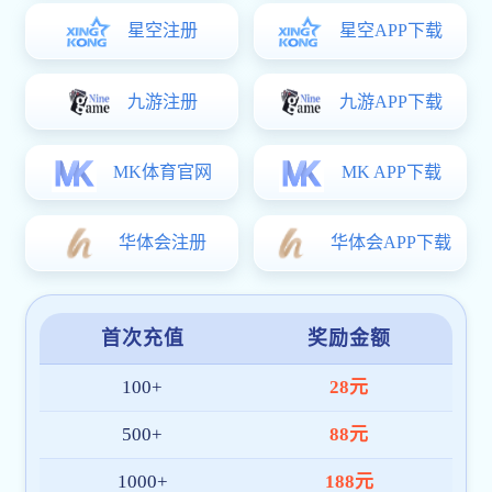
与第三方技术支持商（如推送、云服务）合作时
法律法规要求或监管部门依法调取
五、信息保护措施
平台采用多重防护机制确保九游体育(中国)官方网站-九游sports
服务中您的数据安全，包括但不限于：
HTTPS 加密传输
权限分级与访问控制
系统审计与异常行为识别
六、用户权利
您拥有以下数据权利：
访问、更正、删除个人信息
申请注销账户或停止使用服务
关闭授权功能如位置服务或通知