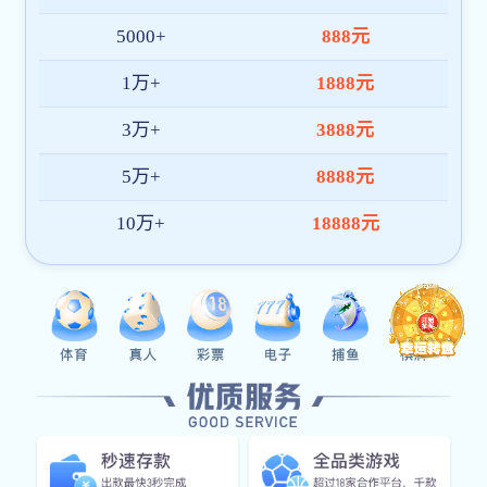
七、未成年人保护
我们不会面向 14 周岁以下用户提供注册服务。如发现未成年人
信息，我们将及时删除。如您是监护人可与我们联系处理。
八、隐私政策的更新
当本政策有重大调整时，我们将通过平台公告、推送等方式提前
告知。
九、联系我们
如有任何隐私相关的问题，请发送邮件至：
support@sabashar.com