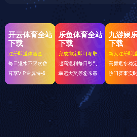
不足，以及泰山队稳
影响。
1、谢鹏飞
谢鹏飞在本场比赛中
成功找到拉唐，为球
确的传球，他打破了
这一助攻让观众们看
键时刻挺身而出，承
值得一提的是，这一
加积极主动。大家纷
要基础。
2、拉唐头