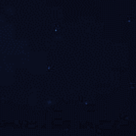
斯卢茨基坦言球队战术安排受限低
4
斯卢茨基坦言球队战术安排受
限低级
2026-07-08
推荐