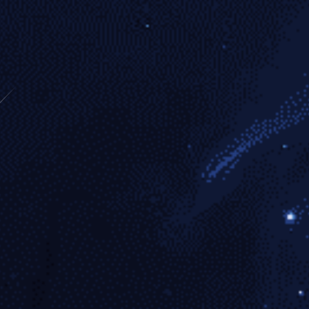
拉唐作为外援，在比
力的头球将皮球送入
配合。
这个进球是拉唐近期
方面，他都展现出了
供了多样化的进攻选
然而，让人遗憾的是
了申花进一步施压的
3、申花拼
尽管申花在最后阶段
后，面对对手较为紧
们无法形成持续压迫