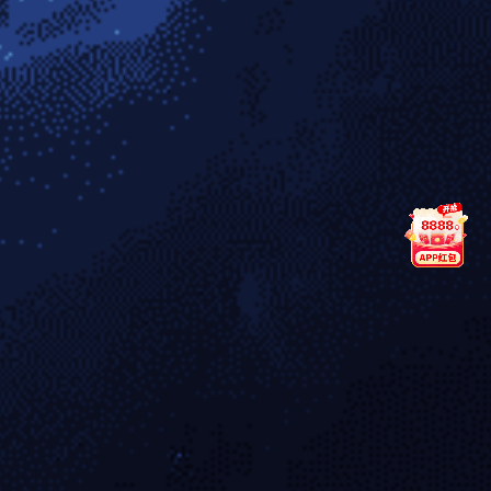
接影响到了他们在场上
审视如何调整心态，并
有必要针对不同对手制
置。
斗志的上海申花时，他
组织。这种冷静沉稳正
个细节都处理得当，有
拦截及二次抢断也是他
。