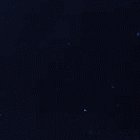
显示出的团队协作与默
技状态，对其他对手构
员所展现出的实力以及
问题，需要通过不断磨
下一篇：