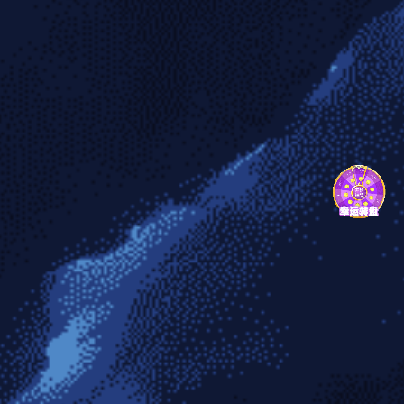
出了反应，以一记强有
与队友之间良好的默契
在定位球争夺还是对抗
一环，同时也为球队提
加强防守，有效遏制住
很难改变局面。
不足。在下半场开始
失误。这种情况导致他