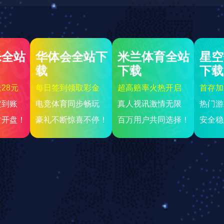
健的防守和高效的进攻。接下来，我们将从多个角度深入分析这
精彩助攻
的表现可谓是亮点之一。他凭借敏锐的场上意识和出色的传球技
队创造了得分机会。此球不仅体现了他个人能力，也展示了团队
对方防线，为申花注入了一丝生机。
到了谢鹏飞作为主力球员的重要价值。他不仅能够参与到球队的
担起助攻重任。在赛季初期，球队状态起伏不定，但他的发挥无
进球虽然没有改变最终比分，但却极大地鼓舞了全队士气，使得
纷开始争取更多的进攻机会，希望能够再追平比分，这种拼搏精
球破门