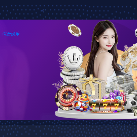
全天更新 ·
九
无论您身在何处，
九游体育A
体验。
下载客户端
网页