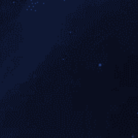
依靠快速转移及高效率突破，将控球优势转化为实际威胁。他们
线优秀射手们出色把握机会，使得整支球队呈现出一种良好的竞
告终，但仍然可以看到许多值得关注之处。谢鹏飞和拉唐等核心球
来了希望。但同时也暴露出整体协调性以及临阵应变能力不足的
力。