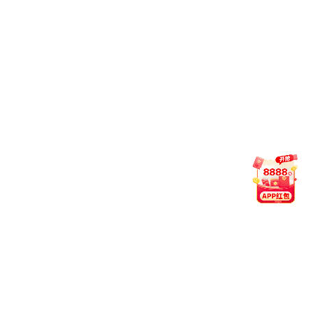
流获得支持与鼓励，让自己重新聚焦于团队目标而非
个人表现。此外，相互之间分享经验和建议，可以增
进彼此间信任，提高整体战斗力。
最后，自我反思与总结也不可或缺。当处于低谷时
期，通过分析自身问题并找出改进方向，有助于增强
自信心，并逐步恢复到巅峰状态。文班正是通过这样
的方式来面对困难，并不断寻找解决方案。
4、积极面对挑战的重要性
无论遇到怎样艰难困苦，积极向上的态度总能帮助人
们走出阴霾。在经历了一段时间的不顺之后，文班决
定以更加乐观开放的心态去迎接未来挑战。他认为，
无论个人状态如何，都应该保有竞争精神，并努力追
求卓越。