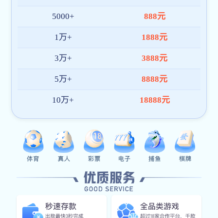
1、运动员状态的重要性
运动员的状态直接影响比赛结果，这是显而易见的。
在任何一场比赛中，球员们需要以最佳状态参与到比
赛之中，以确保能为球队争取胜利。而当一个关键球
员如文班面临状态下滑的问题时，对于整个团队来
说，这无疑是一个巨大的挑战。
尤其是在高水平竞争中，每一次失误都可能导致赛季
走势发生改变。因此，一个人的低迷不仅仅是个人问
题，更是涉及到整个团队士气和战术执行的问题。文
班意识到自己的状况不佳，因此更加感受到重任在
身。
球队依赖于每一个成员的发挥，而作为核心球员，文
班必须克服个人困难，以带领队伍迎接挑战。这种责