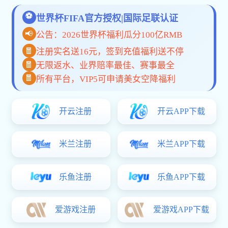
文班坦言状态不佳球队期待我关键
时刻表现出色责任在我