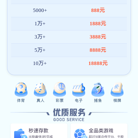
所有服务均基于合规化机制运营，平台数据透明、交
易流程规范，长期致力于构建高可信度生态系统，持
续服务全球数百万用户，树立良好品牌形象。
多语言，多区域
支持多语种界面与主流货币结算方式，九游体育 已服
务覆盖东南亚、欧洲、中东等重点市场，具备全球运
营与本地适配的服务能力。