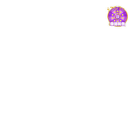
提供多种媒体形式如图文、短视频、集锦回顾，提升九游
体育 的平台使用粘性与用户参与感。
多维安全防御模型
九游体育从多个层面构建立体式防御体系，涵盖数据传输、
账户操作与隐私保护，力求为用户营造安全、稳定的使用体
验。