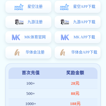
终端互动体验。平台以稳定技术架构和合规体系赢得市场认
可，深受九游体育(中国)官方网站-九游sports用户喜爱。
技术驱动，性能优先
平台采用自研系统架构，持续优化加载速度与数据传
输流程，通过部署全球 CDN 加速节点，实现不同地
区高速访问与高并发下的稳定运行，全面提升用户操
作流畅度。
以信任构建口碑