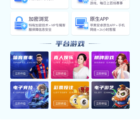
持续优化，数据驱动
平台基于用户行为分析，不断迭代功能细节与视觉交
互体验，结合 AI 智能算法与赛事数据，为用户提供
精准内容分发与个性化推荐，增强整体互动价值。
为什么全球用户都信赖九游体育？
我们不仅是体育赛事数据平台，更是一站式的信
息服务提供商。从实时数据同步到安全机制建
设，再到用户服务体系，九游体育始终致力于为
全球用户带来可靠、高效、便捷的综合体验。