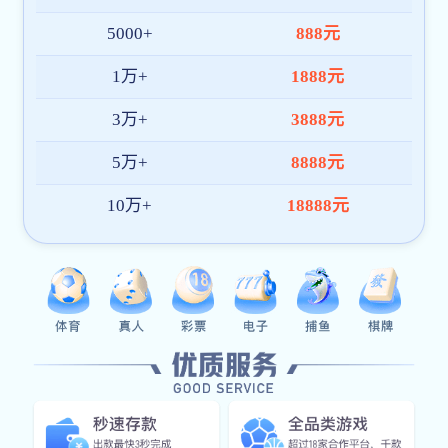
所有服务均基于合规化机制运营，平台数据透明、交
易流程规范，长期致力于构建高可信度生态系统，持
续服务全球数百万用户，树立良好品牌形象。
多语言，多区域
支持多语种界面与主流货币结算方式，九游体育 已服
务覆盖东南亚、欧洲、中东等重点市场，具备全球运
营与本地适配的服务能力。