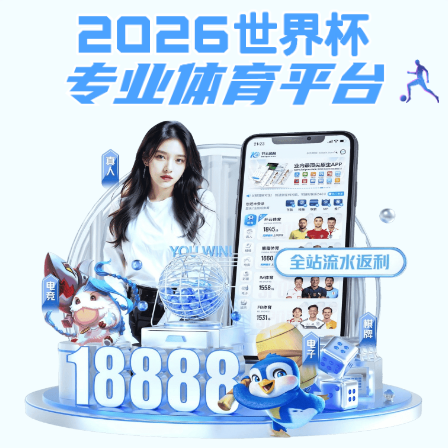
注册入口
全天更新 ·
九游体育
赛事
实时同步
无论您身在何处，
九游体育APP
为您带来高速、高
清、稳定的观赛体验。
下载客户端
网页端访问