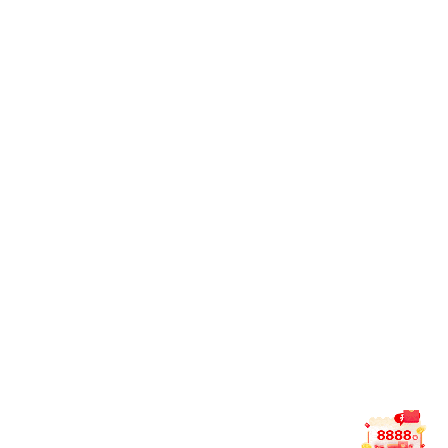
异常防控层
AI监控
风控预警
系统实时分析登录频率、操作路径等指标，提前发现可疑
行为并及时响应。
九游体育 · 应用版本更新日志
每一次更新，都是为提供更高效、更沉浸式的赛事体验而前
行。