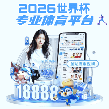
注册入口
全天更新 ·
九游体育
赛事
实时同步
无论您身在何处，
九游体育APP
为您带来高速、高
清、稳定的观赛体验。
下载客户端
网页端访问