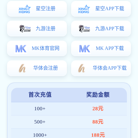
终端互动体验。平台以稳定技术架构和合规体系赢得市场认
可，深受九游体育(中国)官方网站-九游sports用户喜爱。
技术驱动，性能优先
平台采用自研系统架构，持续优化加载速度与数据传
输流程，通过部署全球 CDN 加速节点，实现不同地
区高速访问与高并发下的稳定运行，全面提升用户操
作流畅度。
以信任构建口碑