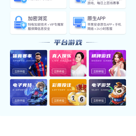
持续优化，数据驱动
平台基于用户行为分析，不断迭代功能细节与视觉交
互体验，结合 AI 智能算法与赛事数据，为用户提供
精准内容分发与个性化推荐，增强整体互动价值。
为什么全球用户都信赖九游体育？
我们不仅是体育赛事数据平台，更是一站式的信
息服务提供商。从实时数据同步到安全机制建
设，再到用户服务体系，九游体育始终致力于为
全球用户带来可靠、高效、便捷的综合体验。