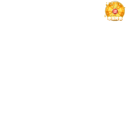
提供多种媒体形式如图文、短视频、集锦回顾，提升九游
体育 的平台使用粘性与用户参与感。
多维安全防御模型
九游体育从多个层面构建立体式防御体系，涵盖数据传输、
账户操作与隐私保护，力求为用户营造安全、稳定的使用体
验。