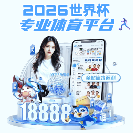
注册入口
全天更新 ·
九游体育
赛事
实时同步
无论您身在何处，
九游体育APP
为您带来高速、高
清、稳定的观赛体验。
下载客户端
网页端访问