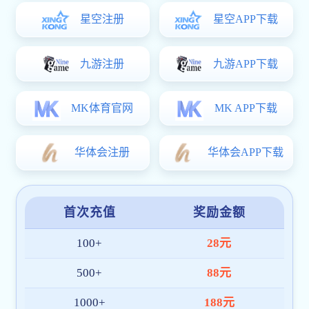
终端互动体验。平台以稳定技术架构和合规体系赢得市场认
可，深受九游体育(中国)官方网站-九游sports用户喜爱。
技术驱动，性能优先
平台采用自研系统架构，持续优化加载速度与数据传
输流程，通过部署全球 CDN 加速节点，实现不同地
区高速访问与高并发下的稳定运行，全面提升用户操
作流畅度。
以信任构建口碑