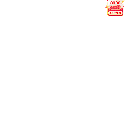
2023年12月20日 · App v5.4.0
世界杯期间数据展示全面提速
升级数据缓存方案，应对多场赛事同时加载时的性能压
力。
对球员动态与进球动画进行了流畅度优化，适配主流网
络环境。
新增“精彩回看”模块，重点赛事集锦支持一键快速回
放。
2023年11月2日 · App v5.3.6
电竞赛事专属页上线，强化交互体验
增设“战队动态”区块，涵盖近期赛程与战力变化。
适配旧机型夜间模式，解决字体样式兼容问题。
整体响应速度提升，页面切换更为顺滑。
2023年9月15日 · App v5.3.2