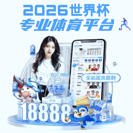
注册入口
全天更新 ·
九游体育
赛事
实时同步
无论您身在何处，
九游体育APP
为您带来高速、高
清、稳定的观赛体验。
下载客户端
网页端访问