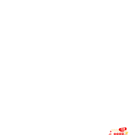
异常防控层
AI监控
风控预警
系统实时分析登录频率、操作路径等指标，提前发现可疑
行为并及时响应。
九游体育 · 应用版本更新日志
每一次更新，都是为提供更高效、更沉浸式的赛事体验而前
行。