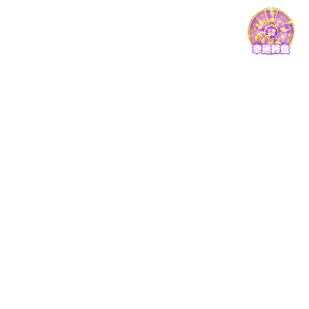
提供多种媒体形式如图文、短视频、集锦回顾，提升九游
体育 的平台使用粘性与用户参与感。
多维安全防御模型
九游体育从多个层面构建立体式防御体系，涵盖数据传输、
账户操作与隐私保护，力求为用户营造安全、稳定的使用体
验。