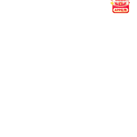
2023年12月20日 · App v5.4.0
世界杯期间数据展示全面提速
升级数据缓存方案，应对多场赛事同时加载时的性能压
力。
对球员动态与进球动画进行了流畅度优化，适配主流网
络环境。
新增“精彩回看”模块，重点赛事集锦支持一键快速回
放。
2023年11月2日 · App v5.3.6
电竞赛事专属页上线，强化交互体验
增设“战队动态”区块，涵盖近期赛程与战力变化。
适配旧机型夜间模式，解决字体样式兼容问题。
整体响应速度提升，页面切换更为顺滑。
2023年9月15日 · App v5.3.2