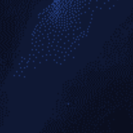
多维安全防御模型
层面构建立体式防御体系，涵盖数据传输、账户操作与隐私保护
安全、稳定的使用体验。
数据加密层
SSL加密
隔离存储
所有用户数据经九游体育(中国)官方网站-九游
sports安全处理，并在服务器内部分层存储隔
离。