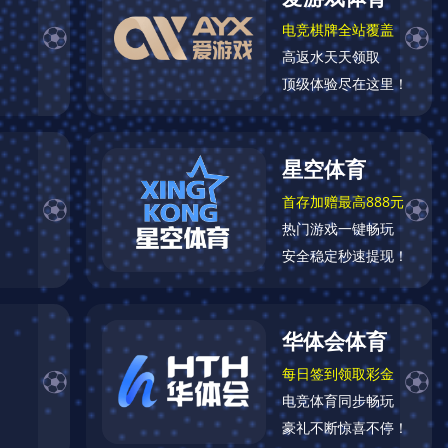
平台
焦全球体育用户的实时信
方网站-九游sports用
制运营，平台数据透明、交易流程规范，长期
系统，持续服务全球数百万用户，树立良好品