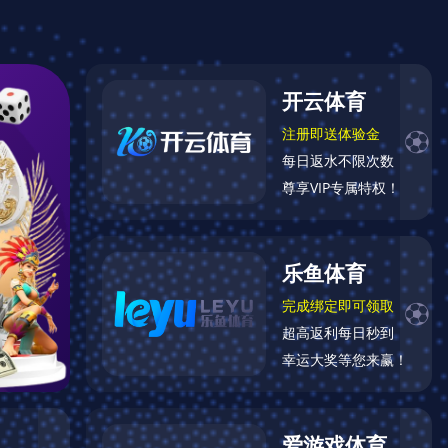
App
公司
体育
注册入口
简介
快讯
游体育
赛事实时同步
PP
为您带来高速、高清、稳定的观赛
端访问