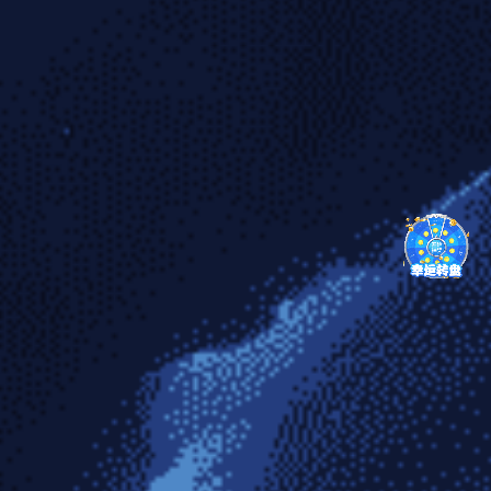
态
数据中心
整合历史战绩、球员状态与赛事趋势，九游体育
(中国)官方网站-九游sports 为专业用户提供多维
度分析支持。