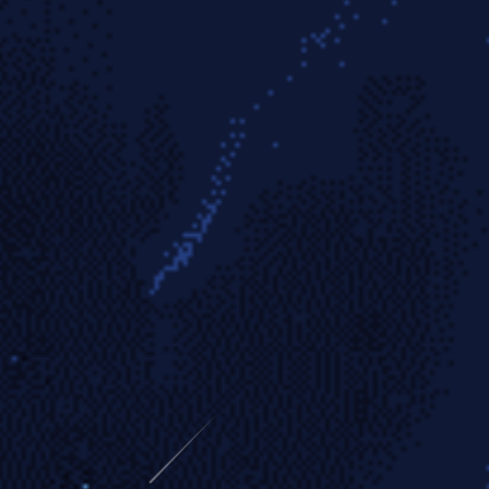
我们不仅是体育赛事数据平台，更是一
终
7x24 小时客服支持
数据隐私
无论是深夜浏览还是假期咨询，我
全站采用银行级 S
们的专业客服团队全年在线，提供
动态防护系统，
多语种支持，第一时间响应各类技
行为进行多重加
术及账户问题，保障服务不间断。
安全、可靠、透
台