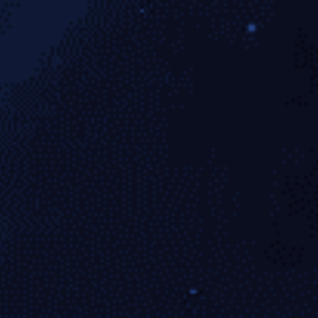
九游体育 · 应用版本更新日志
每一次更新，都是为提供更高效、更沉浸式的赛事体验而前行。
的性能压力。
配主流网络环境。
快速回放。