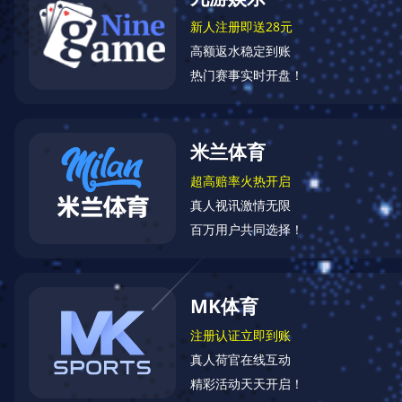
九
九游体育 专注于构建
息与多终端互动体验。平台
技术驱动，性能优先
平台采用自研系统架构，持续优化加载速度与
全球 CDN 加速节点，实现不同地区高速访