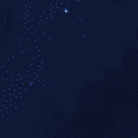
制建设，再到用户服务体系，九游体育始
验。
极速系统处理能力
百万级用户口碑推荐
搭载自研技术架构，支持海量
逾百万用户真实体验与推荐反馈，
秒级传输和事件推送，页面响
印证了九游体育在数据精准度、服
速，确保用户在高峰时段也能
务响应速度与平台稳定性上的长期
畅使用，无卡顿无中断。
优势与专业实力。