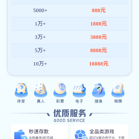
所有服务均基于合规化机制运营，平台数据透明、交
易流程规范，长期致力于构建高可信度生态系统，持
续服务全球数百万用户，树立良好品牌形象。
多语言，多区域
支持多语种界面与主流货币结算方式，九游体育 已服
务覆盖东南亚、欧洲、中东等重点市场，具备全球运
营与本地适配的服务能力。