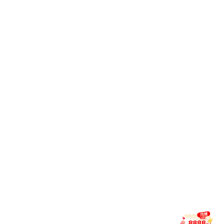
异常防控层
AI监控
风控预警
系统实时分析登录频率、操作路径等指标，提前发现可疑
行为并及时响应。
九游体育 · 应用版本更新日志
每一次更新，都是为提供更高效、更沉浸式的赛事体验而前
行。