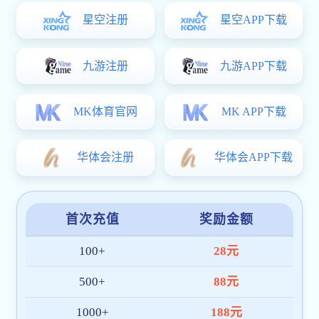
终端互动体验。平台以稳定技术架构和合规体系赢得市场认
可，深受九游体育(中国)官方网站-九游sports用户喜爱。
技术驱动，性能优先
平台采用自研系统架构，持续优化加载速度与数据传
输流程，通过部署全球 CDN 加速节点，实现不同地
区高速访问与高并发下的稳定运行，全面提升用户操
作流畅度。
以信任构建口碑