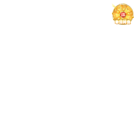
提供多种媒体形式如图文、短视频、集锦回顾，提升九游
体育 的平台使用粘性与用户参与感。
多维安全防御模型
九游体育从多个层面构建立体式防御体系，涵盖数据传输、
账户操作与隐私保护，力求为用户营造安全、稳定的使用体
验。