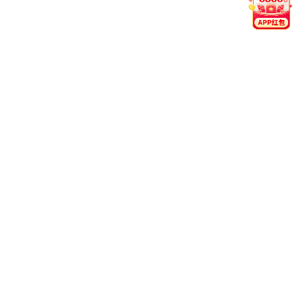
2023年12月20日 · App v5.4.0
世界杯期间数据展示全面提速
升级数据缓存方案，应对多场赛事同时加载时的性能压
力。
对球员动态与进球动画进行了流畅度优化，适配主流网
络环境。
新增“精彩回看”模块，重点赛事集锦支持一键快速回
放。
2023年11月2日 · App v5.3.6
电竞赛事专属页上线，强化交互体验
增设“战队动态”区块，涵盖近期赛程与战力变化。
适配旧机型夜间模式，解决字体样式兼容问题。
整体响应速度提升，页面切换更为顺滑。
2023年9月15日 · App v5.3.2