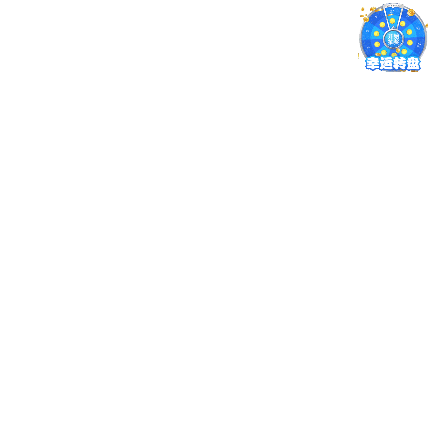
提供多种媒体形式如图文、短视频、集锦回顾，提升九游
体育 的平台使用粘性与用户参与感。
多维安全防御模型
九游体育从多个层面构建立体式防御体系，涵盖数据传输、
账户操作与隐私保护，力求为用户营造安全、稳定的使用体
验。