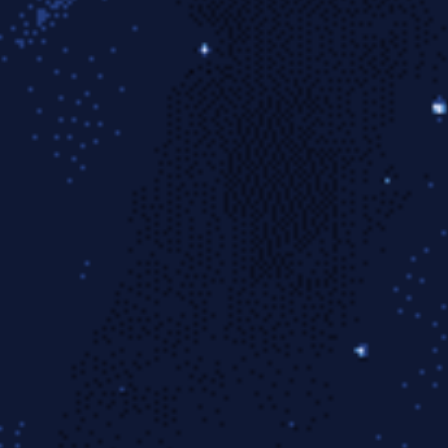
站式的信息服务提供商。从实时数据同步到安全机
致力于为全球用户带来可靠、高效、便捷的综合体
双重加密
覆盖全球体育赛事
SL 安全协议与
每天更新数千场全球热门体育与电
平台
对用户信息及操作
子竞技赛事，包括英超、NBA、
数据
密处理，打造一个
LOL、羽毛球、F1 等，涵盖主流
应迅
明的体育数据平
与小众赛事，内容全面、分类清
流
。
晰。