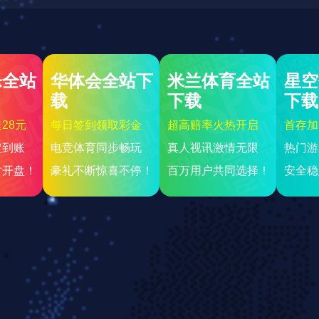
牌形象。
持续优化，数据
育 已服务覆盖东南亚、欧
平台基于用户行为分析，不
配的服务能力。
能算法与赛事数据，为用
互动价值。
为什么全球用户都信赖九游体育