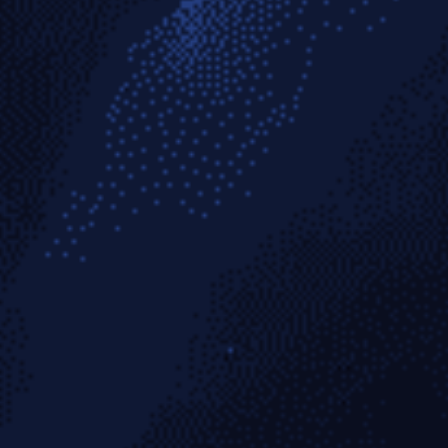
多维安全防御模型
层面构建立体式防御体系，涵盖数据传输、账户操作与隐私保护
安全、稳定的使用体验。
数据加密层
SSL加密
隔离存储
所有用户数据经九游体育(中国)官方网站-九游
sports安全处理，并在服务器内部分层存储隔
离。