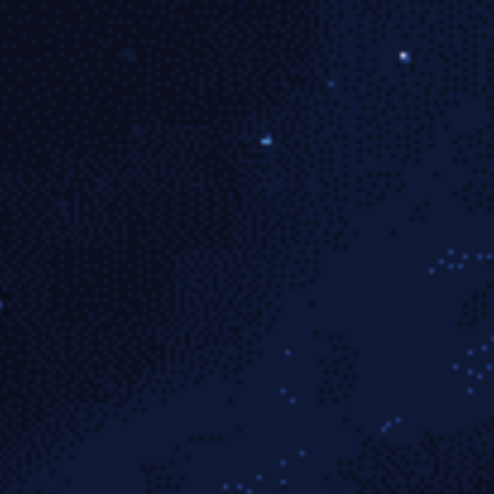
电竞频道
热门电竞赛事全覆盖，支持边看边聊功能，打造
专属电竞内容互动专区。