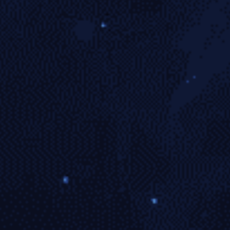
2023年12月20日 · App v5.4.0
世界杯期间数据展示全面提速
升级数据缓存方案，应对多场赛事同时加载时
对球员动态与进球动画进行了流畅度优化，适
新增“精彩回看”模块，重点赛事集锦支持一键
2023年11月2日 · App v5.3.6
电竞赛事专属页上线，强化交互体验