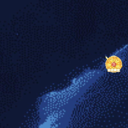
态
数据中心
整合历史战绩、球员状态与赛事趋势，九游体育
(中国)官方网站-九游sports 为专业用户提供多维
度分析支持。