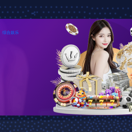
全天更新 ·
九
无论您身在何处，
九游体育A
体验。
下载客户端
网页