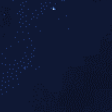
制建设，再到用户服务体系，九游体育始
验。
极速系统处理能力
百万级用户口碑推荐
搭载自研技术架构，支持海量
逾百万用户真实体验与推荐反馈，
秒级传输和事件推送，页面响
印证了九游体育在数据精准度、服
速，确保用户在高峰时段也能
务响应速度与平台稳定性上的长期
畅使用，无卡顿无中断。
优势与专业实力。