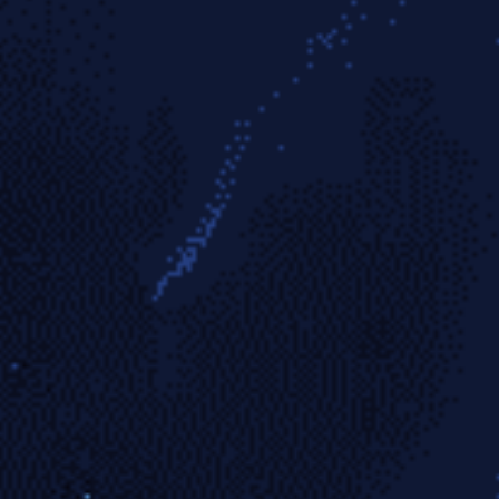
我们不仅是体育赛事数据平台，更是一
终
7x24 小时客服支持
数据隐私
无论是深夜浏览还是假期咨询，我
全站采用银行级 S
们的专业客服团队全年在线，提供
动态防护系统，
多语种支持，第一时间响应各类技
行为进行多重加
术及账户问题，保障服务不间断。
安全、可靠、透
台