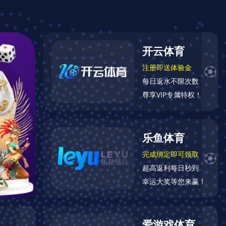
App
公司
体育
注册入口
简介
快讯
游体育
赛事实时同步
PP
为您带来高速、高清、稳定的观赛
端访问