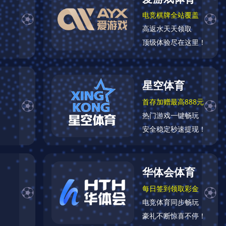
平台
焦全球体育用户的实时信
方网站-九游sports用
制运营，平台数据透明、交易流程规范，长期
系统，持续服务全球数百万用户，树立良好品