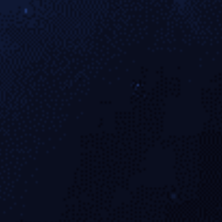
，力求为用户营造
异常防控层
AI监控
风控预警
系统实时分析登录频率、操作路径等指标，提前
发现可疑行为并及时响应。