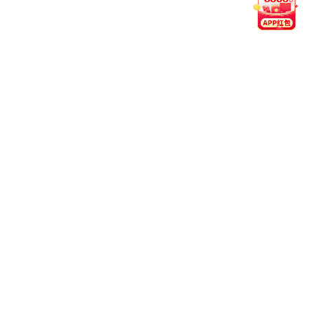
2023年12月20日 · App v5.4.0
世界杯期间数据展示全面提速
升级数据缓存方案，应对多场赛事同时加载时的性能压
力。
对球员动态与进球动画进行了流畅度优化，适配主流网
络环境。
新增“精彩回看”模块，重点赛事集锦支持一键快速回
放。
2023年11月2日 · App v5.3.6
电竞赛事专属页上线，强化交互体验
增设“战队动态”区块，涵盖近期赛程与战力变化。
适配旧机型夜间模式，解决字体样式兼容问题。
整体响应速度提升，页面切换更为顺滑。
2023年9月15日 · App v5.3.2