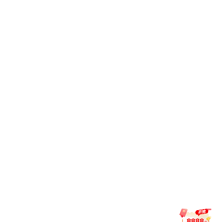
异常防控层
AI监控
风控预警
系统实时分析登录频率、操作路径等指标，提前发现可疑
行为并及时响应。
九游体育 · 应用版本更新日志
每一次更新，都是为提供更高效、更沉浸式的赛事体验而前
行。