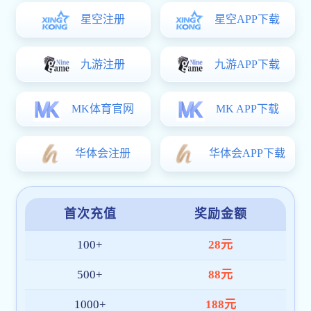
终端互动体验。平台以稳定技术架构和合规体系赢得市场认
可，深受九游体育(中国)官方网站-九游sports用户喜爱。
技术驱动，性能优先
平台采用自研系统架构，持续优化加载速度与数据传
输流程，通过部署全球 CDN 加速节点，实现不同地
区高速访问与高并发下的稳定运行，全面提升用户操
作流畅度。
以信任构建口碑