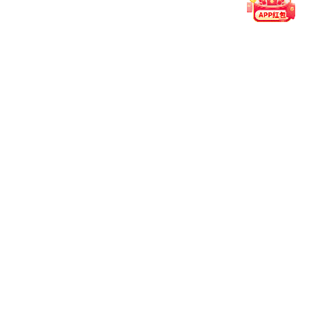
2023年12月20日 · App v5.4.0
世界杯期间数据展示全面提速
升级数据缓存方案，应对多场赛事同时加载时的性能压
力。
对球员动态与进球动画进行了流畅度优化，适配主流网
络环境。
新增“精彩回看”模块，重点赛事集锦支持一键快速回
放。
2023年11月2日 · App v5.3.6
电竞赛事专属页上线，强化交互体验
增设“战队动态”区块，涵盖近期赛程与战力变化。
适配旧机型夜间模式，解决字体样式兼容问题。
整体响应速度提升，页面切换更为顺滑。
2023年9月15日 · App v5.3.2