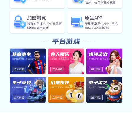
持续优化，数据驱动
平台基于用户行为分析，不断迭代功能细节与视觉交
互体验，结合 AI 智能算法与赛事数据，为用户提供
精准内容分发与个性化推荐，增强整体互动价值。
为什么全球用户都信赖九游体育？
我们不仅是体育赛事数据平台，更是一站式的信
息服务提供商。从实时数据同步到安全机制建
设，再到用户服务体系，九游体育始终致力于为
全球用户带来可靠、高效、便捷的综合体验。