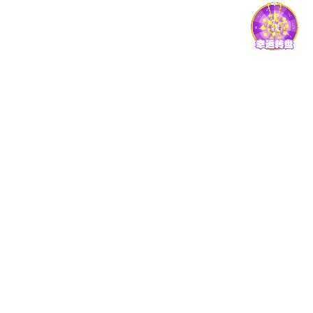
提供多种媒体形式如图文、短视频、集锦回顾，提升九游
体育 的平台使用粘性与用户参与感。
多维安全防御模型
九游体育从多个层面构建立体式防御体系，涵盖数据传输、
账户操作与隐私保护，力求为用户营造安全、稳定的使用体
验。