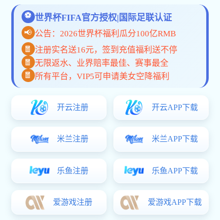
九游体育 · 值得信赖的体育数据平台
九游体育 专注于构建一个以赛事内容、数据服务与智能分析
为核心的数字生态平台，聚焦全球体育用户的实时信息与多