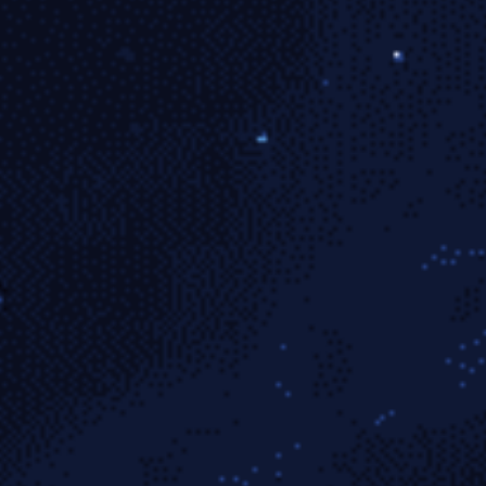
电竞频道
热门电竞赛事全覆盖，支持边看边聊功能，打造
专属电竞内容互动专区。