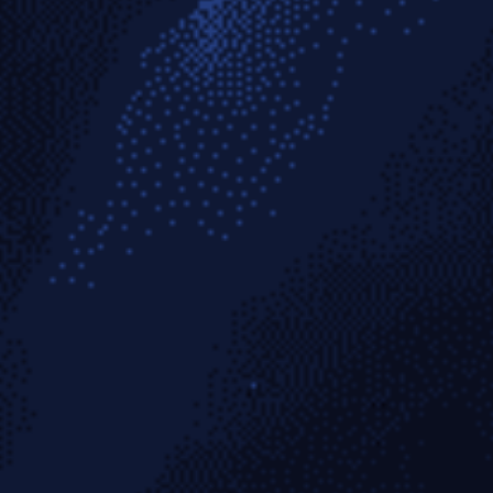
多维安全防御模型
层面构建立体式防御体系，涵盖数据传输、账户操作与隐私保护
安全、稳定的使用体验。
数据加密层
SSL加密
隔离存储
所有用户数据经九游体育(中国)官方网站-九游
sports安全处理，并在服务器内部分层存储隔
离。