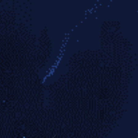
我们不仅是体育赛事数据平台，更是一
终
7x24 小时客服支持
数据隐私
无论是深夜浏览还是假期咨询，我
全站采用银行级 S
们的专业客服团队全年在线，提供
动态防护系统，
多语种支持，第一时间响应各类技
行为进行多重加
术及账户问题，保障服务不间断。
安全、可靠、透
台