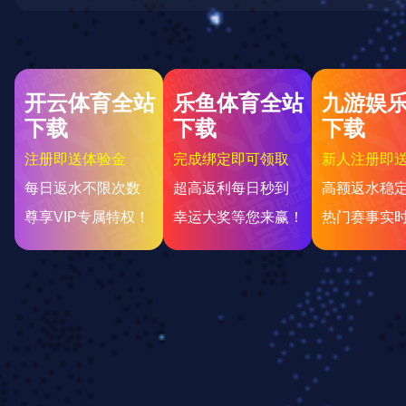
面提升用户操作流畅度。
多语言，多区域
支持多语种界面与主流货币结算方式，九游体
洲、中东等重点市场，具备全球运营与本地适