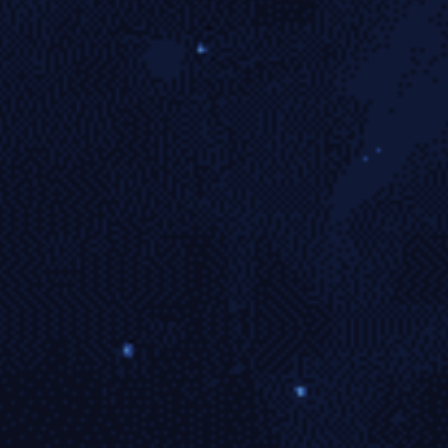
2023年12月20日 · App v5.4.0
世界杯期间数据展示全面提速
升级数据缓存方案，应对多场赛事同时加载时
对球员动态与进球动画进行了流畅度优化，适
新增“精彩回看”模块，重点赛事集锦支持一键
2023年11月2日 · App v5.3.6
电竞赛事专属页上线，强化交互体验