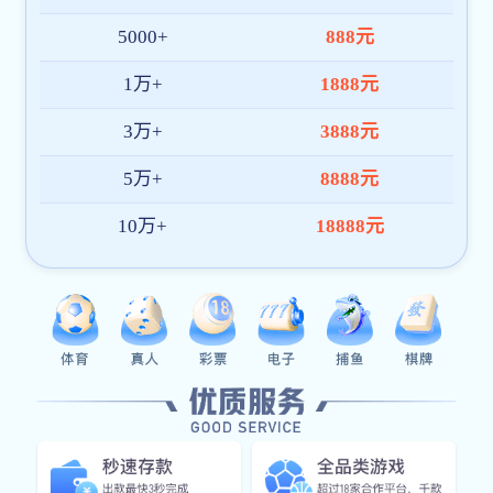
所有服务均基于合规化机制运营，平台数据透明、交
易流程规范，长期致力于构建高可信度生态系统，持
续服务全球数百万用户，树立良好品牌形象。
多语言，多区域
支持多语种界面与主流货币结算方式，九游体育 已服
务覆盖东南亚、欧洲、中东等重点市场，具备全球运
营与本地适配的服务能力。