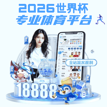
注册入口
全天更新 ·
九游体育
赛事
实时同步
无论您身在何处，
九游体育APP
为您带来高速、高
清、稳定的观赛体验。
下载客户端
网页端访问