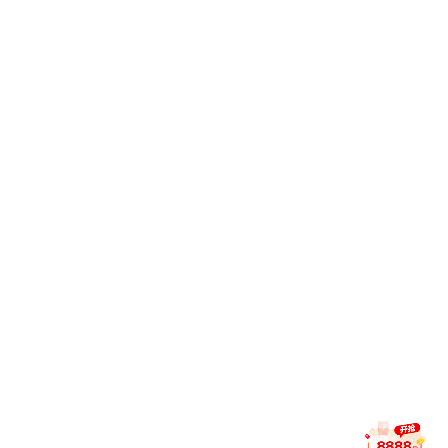
异常防控层
AI监控
风控预警
系统实时分析登录频率、操作路径等指标，提前发现可疑
行为并及时响应。
九游体育 · 应用版本更新日志
每一次更新，都是为提供更高效、更沉浸式的赛事体验而前
行。