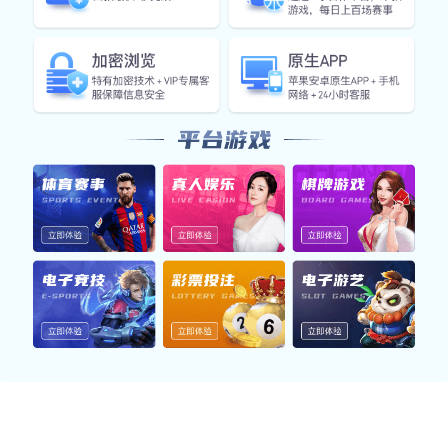
持续优化，数据驱动
平台基于用户行为分析，不断迭代功能细节与视觉交
互体验，结合 AI 智能算法与赛事数据，为用户提供
精准内容分发与个性化推荐，增强整体互动价值。
为什么全球用户都信赖九游体育？
我们不仅是体育赛事数据平台，更是一站式的信
息服务提供商。从实时数据同步到安全机制建
设，再到用户服务体系，九游体育始终致力于为
全球用户带来可靠、高效、便捷的综合体验。