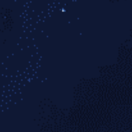
制建设，再到用户服务体系，九游体育始
验。
极速系统处理能力
百万级用户口碑推荐
搭载自研技术架构，支持海量
逾百万用户真实体验与推荐反馈，
秒级传输和事件推送，页面响
印证了九游体育在数据精准度、服
速，确保用户在高峰时段也能
务响应速度与平台稳定性上的长期
畅使用，无卡顿无中断。
优势与专业实力。