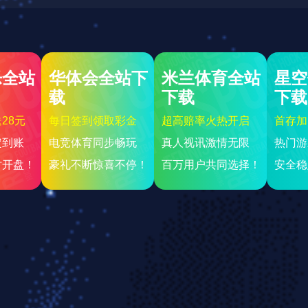
牌形象。
持续优化，数据
育 已服务覆盖东南亚、欧
平台基于用户行为分析，不
配的服务能力。
能算法与赛事数据，为用
互动价值。
为什么全球用户都信赖九游体育