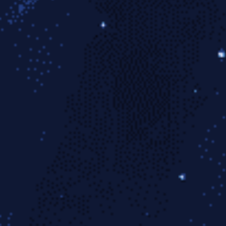
站式的信息服务提供商。从实时数据同步到安全机
致力于为全球用户带来可靠、高效、便捷的综合体
双重加密
覆盖全球体育赛事
SL 安全协议与
每天更新数千场全球热门体育与电
平台
对用户信息及操作
子竞技赛事，包括英超、NBA、
数据
密处理，打造一个
LOL、羽毛球、F1 等，涵盖主流
应迅
明的体育数据平
与小众赛事，内容全面、分类清
流
。
晰。