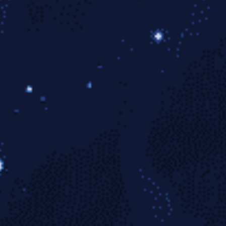
全方位赛事服务
九游体育 提供覆盖多项目的专业内容，让你随时掌握第一手体育动
赛事解说
多语种解说覆盖国际赛事，结合战术分析与实时
解读，提升用户观赛理解深度。