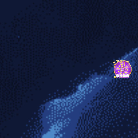
态
数据中心
整合历史战绩、球员状态与赛事趋势，九游体育
(中国)官方网站-九游sports 为专业用户提供多维
度分析支持。