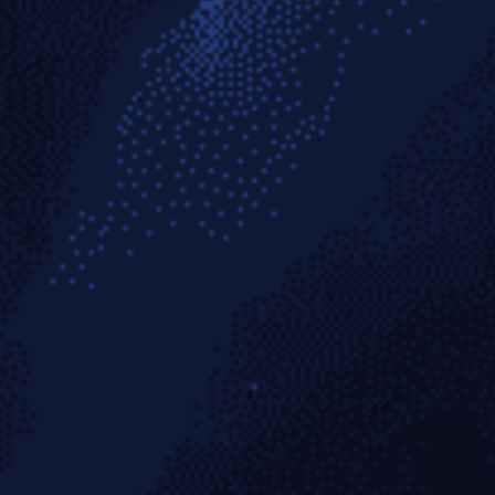
多维安全防御模型
层面构建立体式防御体系，涵盖数据传输、账户操作与隐私保护
安全、稳定的使用体验。
数据加密层
SSL加密
隔离存储
所有用户数据经九游体育(中国)官方网站-九游
sports安全处理，并在服务器内部分层存储隔
离。