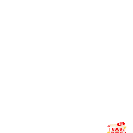
异常防控层
AI监控
风控预警
系统实时分析登录频率、操作路径等指标，提前发现可疑
行为并及时响应。
九游体育 · 应用版本更新日志
每一次更新，都是为提供更高效、更沉浸式的赛事体验而前
行。