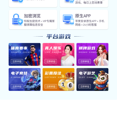
持续优化，数据驱动
平台基于用户行为分析，不断迭代功能细节与视觉交
互体验，结合 AI 智能算法与赛事数据，为用户提供
精准内容分发与个性化推荐，增强整体互动价值。
为什么全球用户都信赖九游体育？
我们不仅是体育赛事数据平台，更是一站式的信
息服务提供商。从实时数据同步到安全机制建
设，再到用户服务体系，九游体育始终致力于为
全球用户带来可靠、高效、便捷的综合体验。