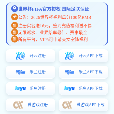
九游体育 · 值得信赖的体育数据平台
九游体育 专注于构建一个以赛事内容、数据服务与智能分析
为核心的数字生态平台，聚焦全球体育用户的实时信息与多