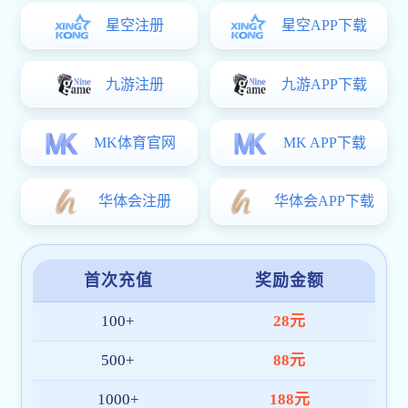
终端互动体验。平台以稳定技术架构和合规体系赢得市场认
可，深受九游体育(中国)官方网站-九游sports用户喜爱。
技术驱动，性能优先
平台采用自研系统架构，持续优化加载速度与数据传
输流程，通过部署全球 CDN 加速节点，实现不同地
区高速访问与高并发下的稳定运行，全面提升用户操
作流畅度。
以信任构建口碑