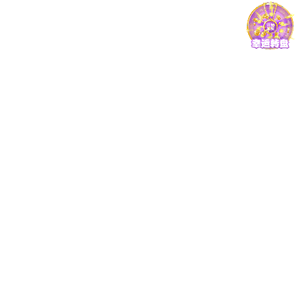
提供多种媒体形式如图文、短视频、集锦回顾，提升九游
体育 的平台使用粘性与用户参与感。
多维安全防御模型
九游体育从多个层面构建立体式防御体系，涵盖数据传输、
账户操作与隐私保护，力求为用户营造安全、稳定的使用体
验。