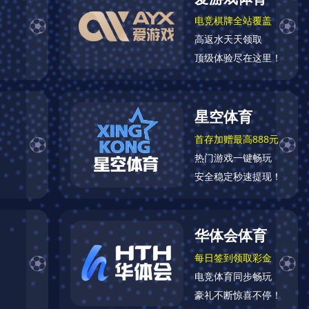
平台
焦全球体育用户的实时信
方网站-九游sports用
制运营，平台数据透明、交易流程规范，长期
系统，持续服务全球数百万用户，树立良好品