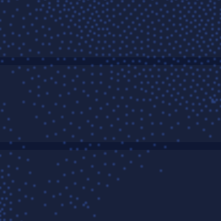
游体育 · 值得信赖的体育数据
一个以赛事内容、数据服务与智能分析为核心的数字生态平台，聚
以稳定技术架构和合规体系赢得市场认可，深受九游体育(中国)官
户喜爱。
以信任构建口碑
数据传输流程，通过部署
所有服务均基于合规化机
问与高并发下的稳定运行，全
致力于构建高可信度生态