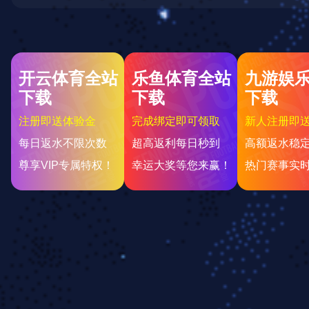
面提升用户操作流畅度。
多语言，多区域
支持多语种界面与主流货币结算方式，九游体
洲、中东等重点市场，具备全球运营与本地适