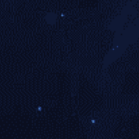
2023年12月20日 · App v5.4.0
世界杯期间数据展示全面提速
升级数据缓存方案，应对多场赛事同时加载时
对球员动态与进球动画进行了流畅度优化，适
新增“精彩回看”模块，重点赛事集锦支持一键
2023年11月2日 · App v5.3.6
电竞赛事专属页上线，强化交互体验