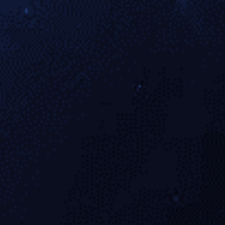
，力求为用户营造
异常防控层
AI监控
风控预警
系统实时分析登录频率、操作路径等指标，提前
发现可疑行为并及时响应。