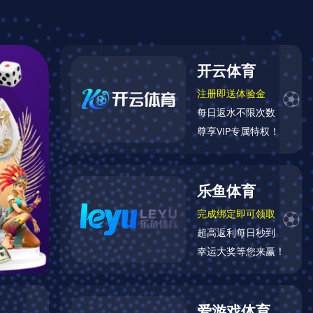
App
公司
体育
注册入口
简介
快讯
游体育
赛事实时同步
PP
为您带来高速、高清、稳定的观赛
访问