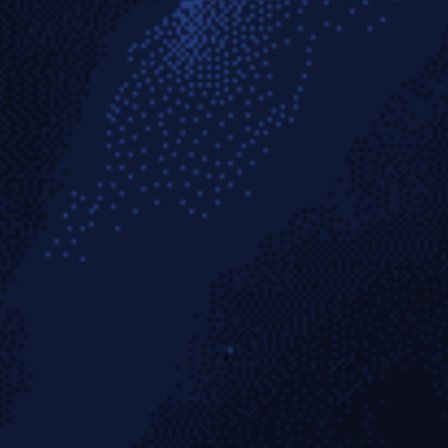
多维安全防御模型
层面构建立体式防御体系，涵盖数据传输、账户操作与隐私保护
安全、稳定的使用体验。
数据加密层
SSL加密
隔离存储
所有用户数据经九游体育(中国)官方网站-九游
sports安全处理，并在服务器内部分层存储隔
离。