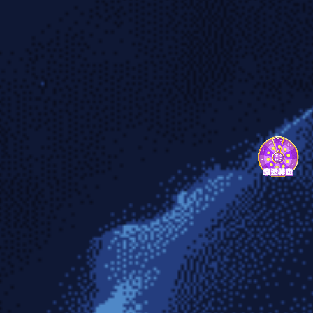
态
数据中心
整合历史战绩、球员状态与赛事趋势，九游体育
(中国)官方网站-九游sports 为专业用户提供多维
度分析支持。