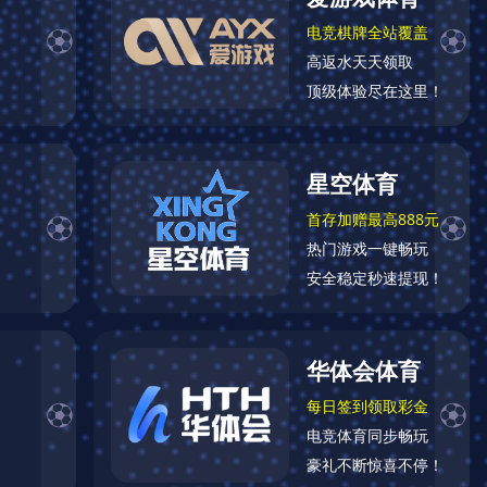
平台
焦全球体育用户的实时信
方网站-九游sports用
制运营，平台数据透明、交易流程规范，长期
系统，持续服务全球数百万用户，树立良好品