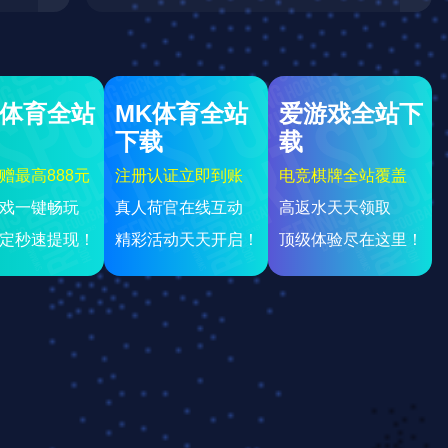
驱动
断迭代功能细节与视觉交互体验，结合 AI 智
户提供精准内容分发与个性化推荐，增强整体
？