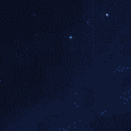
电竞频道
热门电竞赛事全覆盖，支持边看边聊功能，打造
专属电竞内容互动专区。