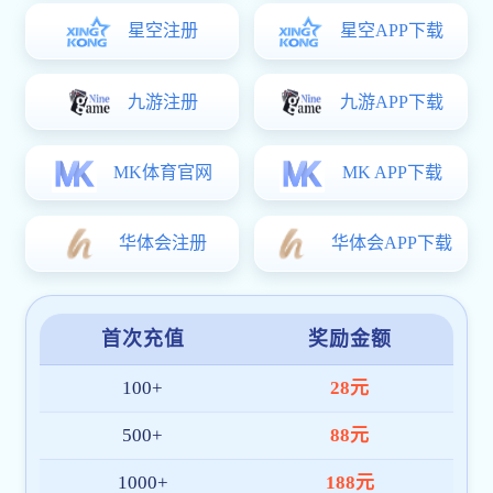
终端互动体验。平台以稳定技术架构和合规体系赢得市场认
可，深受九游体育(中国)官方网站-九游sports用户喜爱。
技术驱动，性能优先
平台采用自研系统架构，持续优化加载速度与数据传
输流程，通过部署全球 CDN 加速节点，实现不同地
区高速访问与高并发下的稳定运行，全面提升用户操
作流畅度。
以信任构建口碑