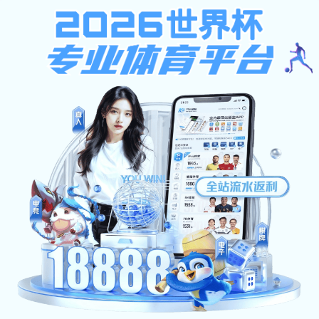
注册入口
全天更新 ·
九游体育
赛事
实时同步
无论您身在何处，
九游体育APP
为您带来高速、高
清、稳定的观赛体验。
下载客户端
网页端访问