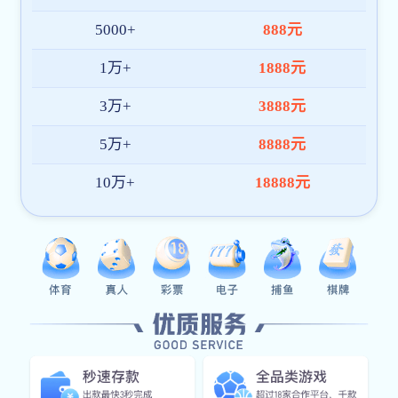
所有服务均基于合规化机制运营，平台数据透明、交
易流程规范，长期致力于构建高可信度生态系统，持
续服务全球数百万用户，树立良好品牌形象。
多语言，多区域
支持多语种界面与主流货币结算方式，九游体育 已服
务覆盖东南亚、欧洲、中东等重点市场，具备全球运
营与本地适配的服务能力。