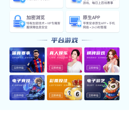
持续优化，数据驱动
平台基于用户行为分析，不断迭代功能细节与视觉交
互体验，结合 AI 智能算法与赛事数据，为用户提供
精准内容分发与个性化推荐，增强整体互动价值。
为什么全球用户都信赖九游体育？
我们不仅是体育赛事数据平台，更是一站式的信
息服务提供商。从实时数据同步到安全机制建
设，再到用户服务体系，九游体育始终致力于为
全球用户带来可靠、高效、便捷的综合体验。