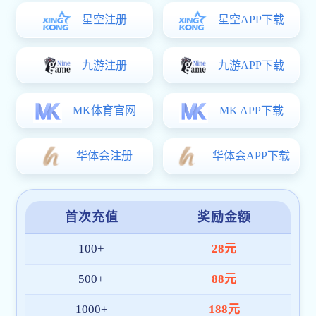
终端互动体验。平台以稳定技术架构和合规体系赢得市场认
可，深受九游体育(中国)官方网站-九游sports用户喜爱。
技术驱动，性能优先
平台采用自研系统架构，持续优化加载速度与数据传
输流程，通过部署全球 CDN 加速节点，实现不同地
区高速访问与高并发下的稳定运行，全面提升用户操
作流畅度。
以信任构建口碑