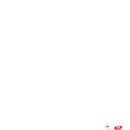
异常防控层
AI监控
风控预警
系统实时分析登录频率、操作路径等指标，提前发现可疑
行为并及时响应。
九游体育 · 应用版本更新日志
每一次更新，都是为提供更高效、更沉浸式的赛事体验而前
行。