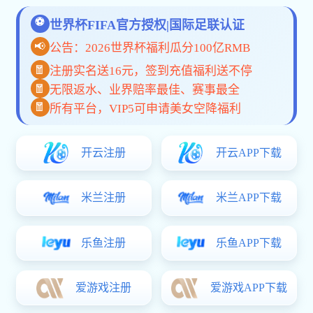
九游体育 · 值得信赖的体育数据平台
九游体育 专注于构建一个以赛事内容、数据服务与智能分析
为核心的数字生态平台，聚焦全球体育用户的实时信息与多