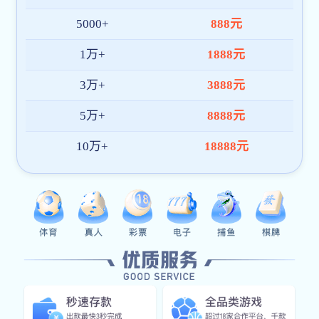
所有服务均基于合规化机制运营，平台数据透明、交
易流程规范，长期致力于构建高可信度生态系统，持
续服务全球数百万用户，树立良好品牌形象。
多语言，多区域
支持多语种界面与主流货币结算方式，九游体育 已服
务覆盖东南亚、欧洲、中东等重点市场，具备全球运
营与本地适配的服务能力。