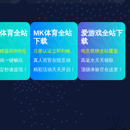
驱动
断迭代功能细节与视觉交互体验，结合 AI 智
户提供精准内容分发与个性化推荐，增强整体
？