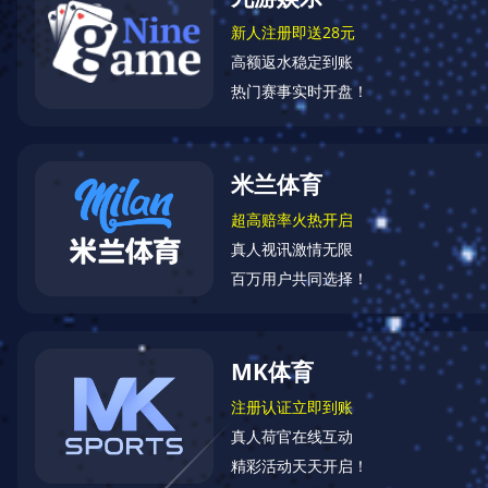
九
九游体育 专注于构建
息与多终端互动体验。平台
技术驱动，性能优先
平台采用自研系统架构，持续优化加载速度与
全球 CDN 加速节点，实现不同地区高速访