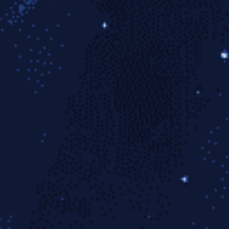
站式的信息服务提供商。从实时数据同步到安全机
致力于为全球用户带来可靠、高效、便捷的综合体
双重加密
覆盖全球体育赛事
SL 安全协议与
每天更新数千场全球热门体育与电
平台
对用户信息及操作
子竞技赛事，包括英超、NBA、
数据
密处理，打造一个
LOL、羽毛球、F1 等，涵盖主流
应迅
明的体育数据平
与小众赛事，内容全面、分类清
流
。
晰。