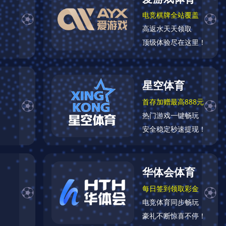
平台
焦全球体育用户的实时信
方网站-九游sports用
制运营，平台数据透明、交易流程规范，长期
系统，持续服务全球数百万用户，树立良好品