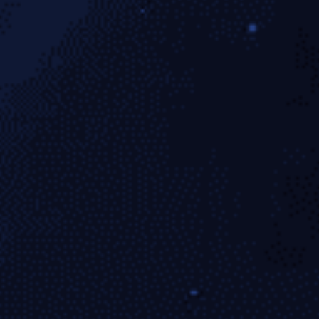
九游体育 · 应用版本更新日志
每一次更新，都是为提供更高效、更沉浸式的赛事体验而前行。
的性能压力。
配主流网络环境。
快速回放。