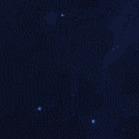
2023年12月20日 · App v5.4.0
世界杯期间数据展示全面提速
升级数据缓存方案，应对多场赛事同时加载时
对球员动态与进球动画进行了流畅度优化，适
新增“精彩回看”模块，重点赛事集锦支持一键
2023年11月2日 · App v5.3.6
电竞赛事专属页上线，强化交互体验