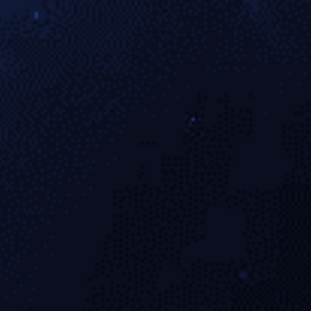
，力求为用户营造
异常防控层
AI监控
风控预警
系统实时分析登录频率、操作路径等指标，提前
发现可疑行为并及时响应。