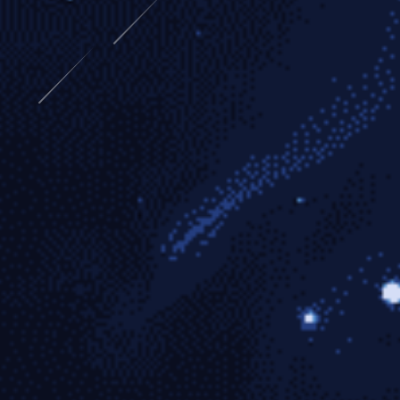
体育直播
涵盖足球、篮球、网球等项目的全球赛事直播，
高清画质、低延迟体验，适合追求流畅观赛的用
户。