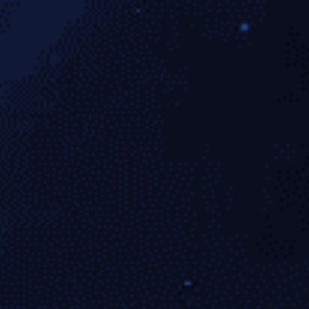
九游体育 · 应用版本更新日志
每一次更新，都是为提供更高效、更沉浸式的赛事体验而前行。
的性能压力。
配主流网络环境。
快速回放。