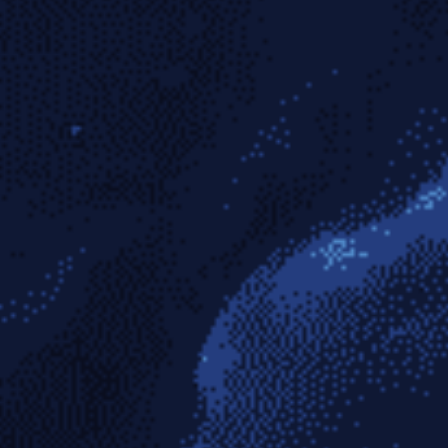
赛事专题
整合重要赛事专题页、球队档案与图文集锦，适
合深入了解比赛背景与阵容走势。