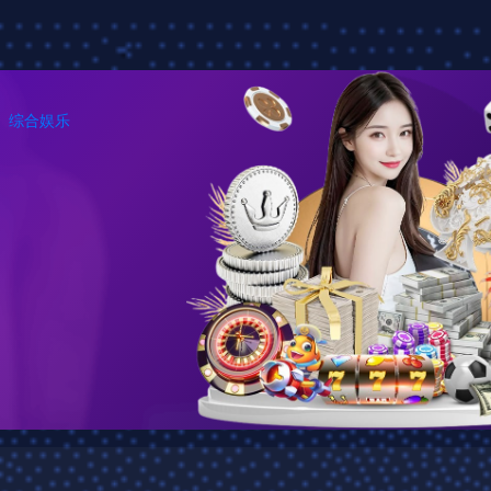
全天更新 ·
九
无论您身在何处，
九游体育A
体验。
下载客户端
网页端