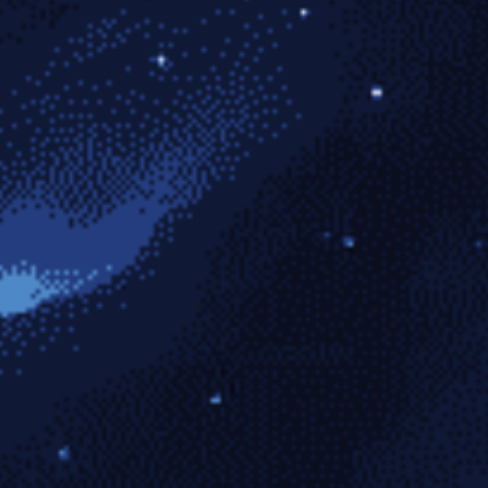
九游体育从多个
身份认证层
双因子验证
行为识别
通过设备指纹识别、人机验证等方式，全面阻挡
非法访问尝试。