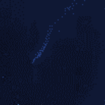
我们不仅是体育赛事数据平台，更是一
终
7x24 小时客服支持
数据隐私
无论是深夜浏览还是假期咨询，我
全站采用银行级 S
们的专业客服团队全年在线，提供
动态防护系统，
多语种支持，第一时间响应各类技
行为进行多重加
术及账户问题，保障服务不间断。
安全、可靠、透
台