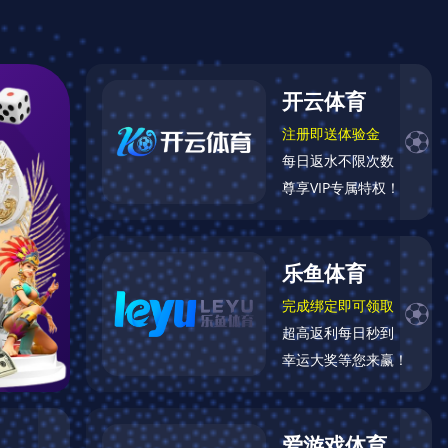
App
公司
体育
注册入口
简介
快讯
游体育
赛事实时同步
PP
为您带来高速、高清、稳定的观赛
访问