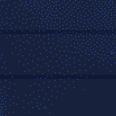
游体育 · 值得信赖的体育数据
一个以赛事内容、数据服务与智能分析为核心的数字生态平台，聚
以稳定技术架构和合规体系赢得市场认可，深受九游体育(中国)官
户喜爱。
以信任构建口碑
数据传输流程，通过部署
所有服务均基于合规化机
问与高并发下的稳定运行，全
致力于构建高可信度生态