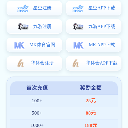
终端互动体验。平台以稳定技术架构和合规体系赢得市场认
可，深受九游体育(中国)官方网站-九游sports用户喜爱。
技术驱动，性能优先
平台采用自研系统架构，持续优化加载速度与数据传
输流程，通过部署全球 CDN 加速节点，实现不同地
区高速访问与高并发下的稳定运行，全面提升用户操
作流畅度。
以信任构建口碑