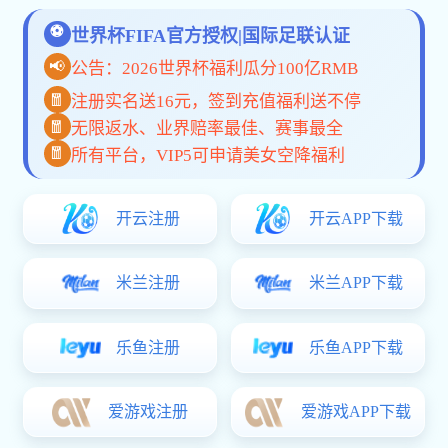
九游体育 · 值得信赖的体育数据平台
九游体育 专注于构建一个以赛事内容、数据服务与智能分析
为核心的数字生态平台，聚焦全球体育用户的实时信息与多