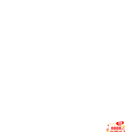
异常防控层
AI监控
风控预警
系统实时分析登录频率、操作路径等指标，提前发现可疑
行为并及时响应。
九游体育 · 应用版本更新日志
每一次更新，都是为提供更高效、更沉浸式的赛事体验而前
行。