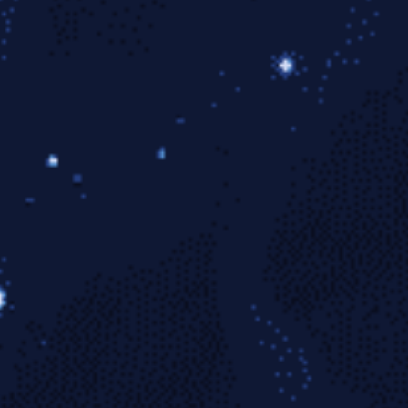
全方位赛事服务
九游体育 提供覆盖多项目的专业内容，让你随时掌握第一手体育动
赛事解说
多语种解说覆盖国际赛事，结合战术分析与实时
解读，提升用户观赛理解深度。