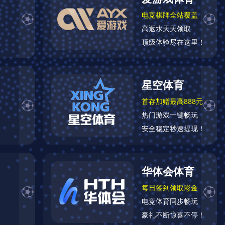
平台
焦全球体育用户的实时信
方网站-九游sports用
制运营，平台数据透明、交易流程规范，长期
系统，持续服务全球数百万用户，树立良好品