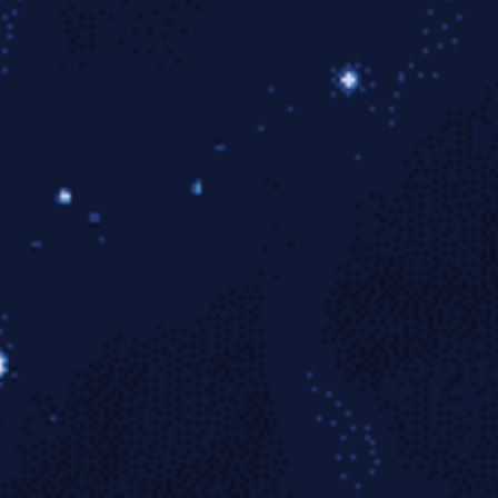
全方位赛事服务
九游体育 提供覆盖多项目的专业内容，让你随时掌握第一手体育动
赛事解说
多语种解说覆盖国际赛事，结合战术分析与实时
解读，提升用户观赛理解深度。