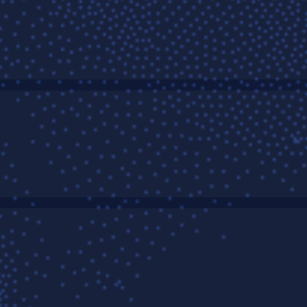
游体育 · 值得信赖的体育数据
一个以赛事内容、数据服务与智能分析为核心的数字生态平台，聚
以稳定技术架构和合规体系赢得市场认可，深受九游体育(中国)官
户喜爱。
以信任构建口碑
数据传输流程，通过部署
所有服务均基于合规化机
问与高并发下的稳定运行，全
致力于构建高可信度生态