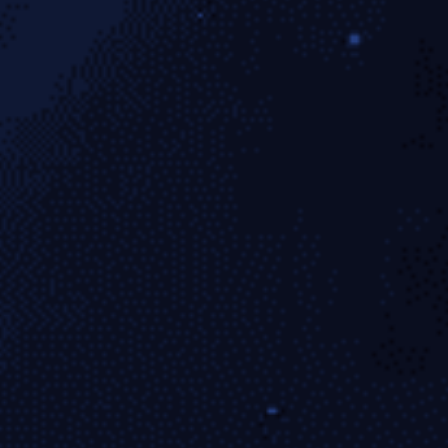
九游体育 · 应用版本更新日志
每一次更新，都是为提供更高效、更沉浸式的赛事体验而前行。
的性能压力。
配主流网络环境。
快速回放。