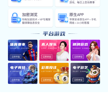
持续优化，数据驱动
平台基于用户行为分析，不断迭代功能细节与视觉交
互体验，结合 AI 智能算法与赛事数据，为用户提供
精准内容分发与个性化推荐，增强整体互动价值。
为什么全球用户都信赖九游体育？
我们不仅是体育赛事数据平台，更是一站式的信
息服务提供商。从实时数据同步到安全机制建
设，再到用户服务体系，九游体育始终致力于为
全球用户带来可靠、高效、便捷的综合体验。