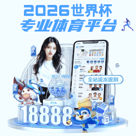
注册入口
全天更新 ·
九游体育
赛事
实时同步
无论您身在何处，
九游体育APP
为您带来高速、高
清、稳定的观赛体验。
下载客户端
网页端访问