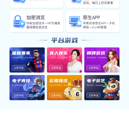
持续优化，数据驱动
平台基于用户行为分析，不断迭代功能细节与视觉交
互体验，结合 AI 智能算法与赛事数据，为用户提供
精准内容分发与个性化推荐，增强整体互动价值。
为什么全球用户都信赖九游体育？
我们不仅是体育赛事数据平台，更是一站式的信
息服务提供商。从实时数据同步到安全机制建
设，再到用户服务体系，九游体育始终致力于为
全球用户带来可靠、高效、便捷的综合体验。