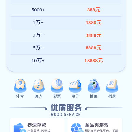
所有服务均基于合规化机制运营，平台数据透明、交
易流程规范，长期致力于构建高可信度生态系统，持
续服务全球数百万用户，树立良好品牌形象。
多语言，多区域
支持多语种界面与主流货币结算方式，九游体育 已服
务覆盖东南亚、欧洲、中东等重点市场，具备全球运
营与本地适配的服务能力。