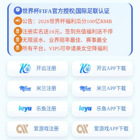
九游体育 · 值得信赖的体育数据平台
九游体育 专注于构建一个以赛事内容、数据服务与智能分析
为核心的数字生态平台，聚焦全球体育用户的实时信息与多