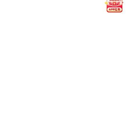
2023年12月20日 · App v5.4.0
世界杯期间数据展示全面提速
升级数据缓存方案，应对多场赛事同时加载时的性能压
力。
对球员动态与进球动画进行了流畅度优化，适配主流网
络环境。
新增“精彩回看”模块，重点赛事集锦支持一键快速回
放。
2023年11月2日 · App v5.3.6
电竞赛事专属页上线，强化交互体验
增设“战队动态”区块，涵盖近期赛程与战力变化。
适配旧机型夜间模式，解决字体样式兼容问题。
整体响应速度提升，页面切换更为顺滑。
2023年9月15日 · App v5.3.2