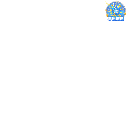
提供多种媒体形式如图文、短视频、集锦回顾，提升九游
体育 的平台使用粘性与用户参与感。
多维安全防御模型
九游体育从多个层面构建立体式防御体系，涵盖数据传输、
账户操作与隐私保护，力求为用户营造安全、稳定的使用体
验。