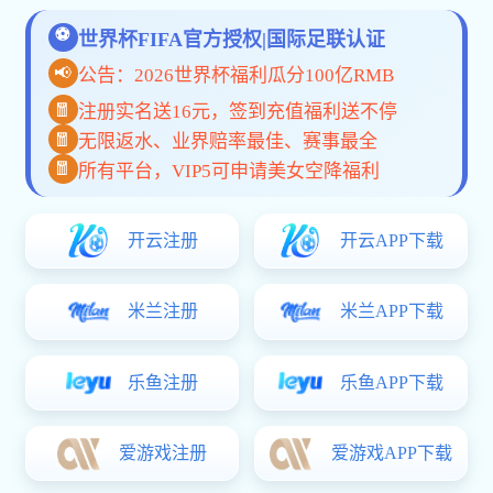
九游体育 · 值得信赖的体育数据平台
九游体育 专注于构建一个以赛事内容、数据服务与智能分析
为核心的数字生态平台，聚焦全球体育用户的实时信息与多