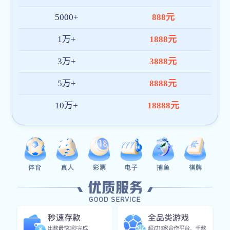
所有服务均基于合规化机制运营，平台数据透明、交
易流程规范，长期致力于构建高可信度生态系统，持
续服务全球数百万用户，树立良好品牌形象。
多语言，多区域
支持多语种界面与主流货币结算方式，九游体育 已服
务覆盖东南亚、欧洲、中东等重点市场，具备全球运
营与本地适配的服务能力。