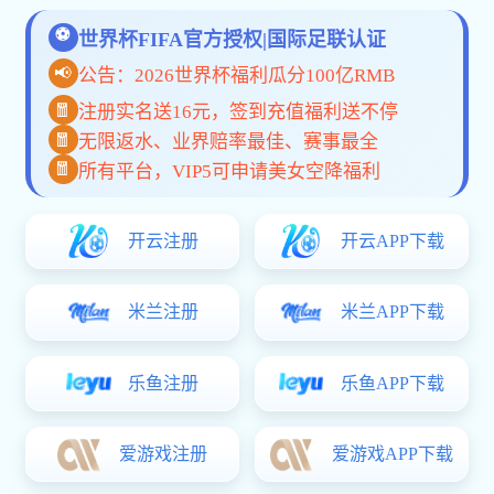
九游体育 · 值得信赖的体育数据平台
九游体育 专注于构建一个以赛事内容、数据服务与智能分析
为核心的数字生态平台，聚焦全球体育用户的实时信息与多