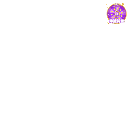
提供多种媒体形式如图文、短视频、集锦回顾，提升九游
体育 的平台使用粘性与用户参与感。
多维安全防御模型
九游体育从多个层面构建立体式防御体系，涵盖数据传输、
账户操作与隐私保护，力求为用户营造安全、稳定的使用体
验。