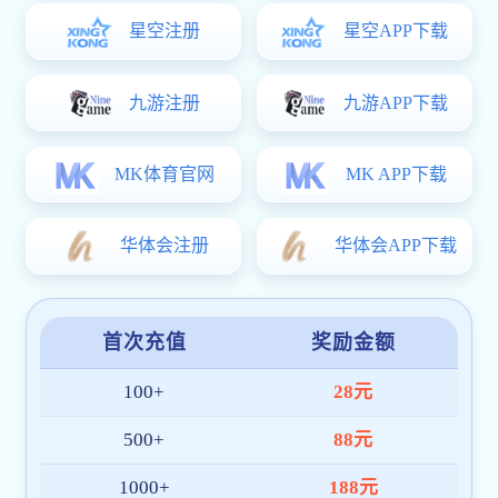
终端互动体验。平台以稳定技术架构和合规体系赢得市场认
可，深受九游体育(中国)官方网站-九游sports用户喜爱。
技术驱动，性能优先
平台采用自研系统架构，持续优化加载速度与数据传
输流程，通过部署全球 CDN 加速节点，实现不同地
区高速访问与高并发下的稳定运行，全面提升用户操
作流畅度。
以信任构建口碑