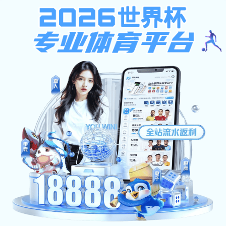
注册入口
全天更新 ·
九游体育
赛事
实时同步
无论您身在何处，
九游体育APP
为您带来高速、高
清、稳定的观赛体验。
下载客户端
网页端访问