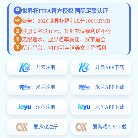
九游体育 · 值得信赖的体育数据平台
九游体育 专注于构建一个以赛事内容、数据服务与智能分析
为核心的数字生态平台，聚焦全球体育用户的实时信息与多