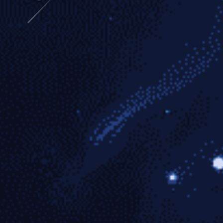
体育直播
涵盖足球、篮球、网球等项目的全球赛事直播，
高清画质、低延迟体验，适合追求流畅观赛的用
户。