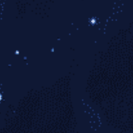
全方位赛事服务
九游体育 提供覆盖多项目的专业内容，让你随时掌握第一手体育动
赛事解说
多语种解说覆盖国际赛事，结合战术分析与实时
解读，提升用户观赛理解深度。