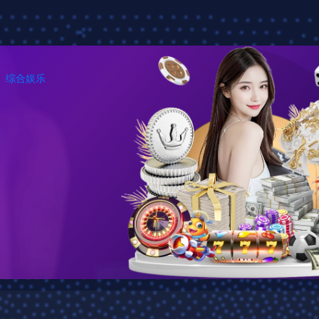
全天更新 ·
九
无论您身在何处，
九游体育A
体验。
下载客户端
网页端