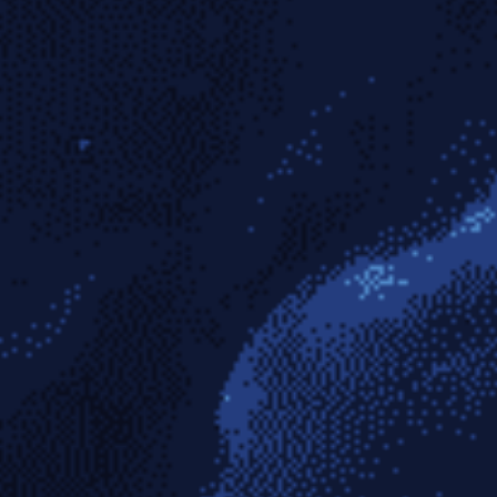
赛事专题
整合重要赛事专题页、球队档案与图文集锦，适
合深入了解比赛背景与阵容走势。