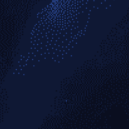
多维安全防御模型
层面构建立体式防御体系，涵盖数据传输、账户操作与隐私保护
安全、稳定的使用体验。
数据加密层
SSL加密
隔离存储
所有用户数据经九游体育(中国)官方网站-九游
sports安全处理，并在服务器内部分层存储隔
离。