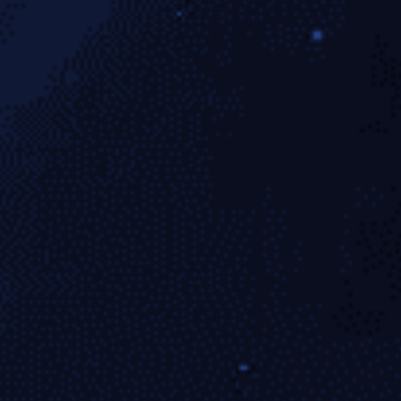
九游体育 · 应用版本更新日志
每一次更新，都是为提供更高效、更沉浸式的赛事体验而前行。
的性能压力。
配主流网络环境。
快速回放。