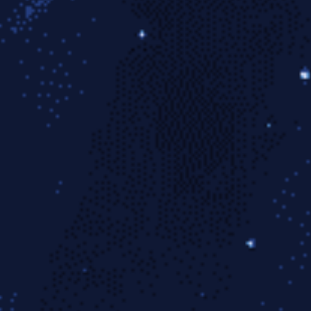
站式的信息服务提供商。从实时数据同步到安全机
致力于为全球用户带来可靠、高效、便捷的综合体
双重加密
覆盖全球体育赛事
SL 安全协议与
每天更新数千场全球热门体育与电
平台
对用户信息及操作
子竞技赛事，包括英超、NBA、
数据
密处理，打造一个
LOL、羽毛球、F1 等，涵盖主流
应迅
明的体育数据平
与小众赛事，内容全面、分类清
流
。
晰。