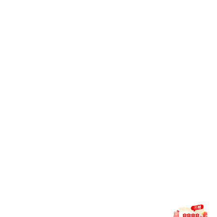
异常防控层
AI监控
风控预警
系统实时分析登录频率、操作路径等指标，提前发现可疑
行为并及时响应。
九游体育 · 应用版本更新日志
每一次更新，都是为提供更高效、更沉浸式的赛事体验而前
行。