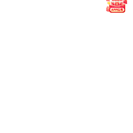
2023年12月20日 · App v5.4.0
世界杯期间数据展示全面提速
升级数据缓存方案，应对多场赛事同时加载时的性能压
力。
对球员动态与进球动画进行了流畅度优化，适配主流网
络环境。
新增“精彩回看”模块，重点赛事集锦支持一键快速回
放。
2023年11月2日 · App v5.3.6
电竞赛事专属页上线，强化交互体验
增设“战队动态”区块，涵盖近期赛程与战力变化。
适配旧机型夜间模式，解决字体样式兼容问题。
整体响应速度提升，页面切换更为顺滑。
2023年9月15日 · App v5.3.2