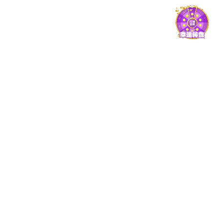
提供多种媒体形式如图文、短视频、集锦回顾，提升九游
体育 的平台使用粘性与用户参与感。
多维安全防御模型
九游体育从多个层面构建立体式防御体系，涵盖数据传输、
账户操作与隐私保护，力求为用户营造安全、稳定的使用体
验。