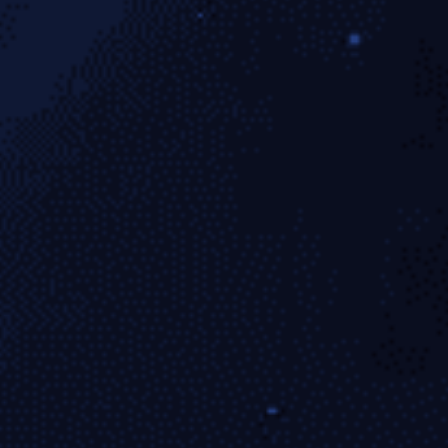
九游体育 · 应用版本更新日志
每一次更新，都是为提供更高效、更沉浸式的赛事体验而前行。
的性能压力。
配主流网络环境。
快速回放。