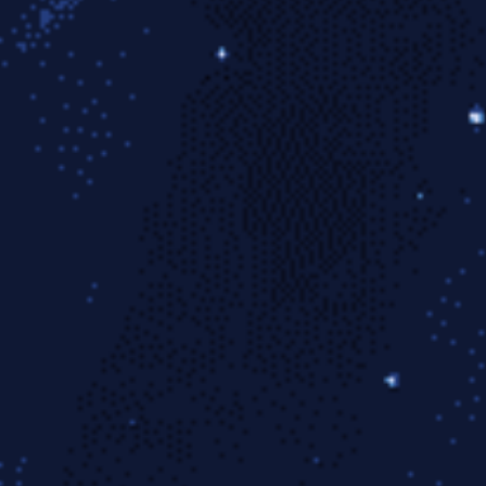
站式的信息服务提供商。从实时数据同步到安全机
致力于为全球用户带来可靠、高效、便捷的综合体
双重加密
覆盖全球体育赛事
SL 安全协议与
每天更新数千场全球热门体育与电
平台
对用户信息及操作
子竞技赛事，包括英超、NBA、
数据
密处理，打造一个
LOL、羽毛球、F1 等，涵盖主流
应迅
明的体育数据平
与小众赛事，内容全面、分类清
流
。
晰。