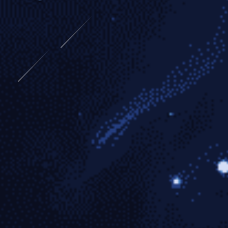
体育直播
涵盖足球、篮球、网球等项目的全球赛事直播，
高清画质、低延迟体验，适合追求流畅观赛的用
户。