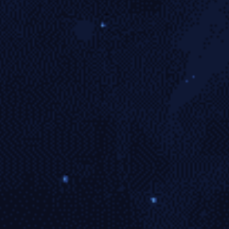
2023年12月20日 · App v5.4.0
世界杯期间数据展示全面提速
升级数据缓存方案，应对多场赛事同时加载时
对球员动态与进球动画进行了流畅度优化，适
新增“精彩回看”模块，重点赛事集锦支持一键
2023年11月2日 · App v5.3.6
电竞赛事专属页上线，强化交互体验