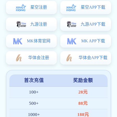
终端互动体验。平台以稳定技术架构和合规体系赢得市场认
可，深受九游体育(中国)官方网站-九游sports用户喜爱。
技术驱动，性能优先
平台采用自研系统架构，持续优化加载速度与数据传
输流程，通过部署全球 CDN 加速节点，实现不同地
区高速访问与高并发下的稳定运行，全面提升用户操
作流畅度。
以信任构建口碑