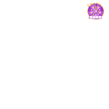
提供多种媒体形式如图文、短视频、集锦回顾，提升九游
体育 的平台使用粘性与用户参与感。
多维安全防御模型
九游体育从多个层面构建立体式防御体系，涵盖数据传输、
账户操作与隐私保护，力求为用户营造安全、稳定的使用体
验。