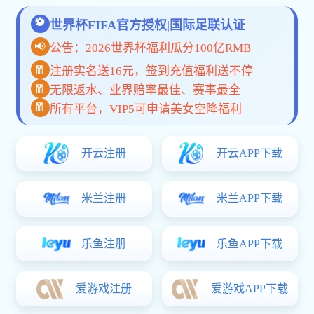
九游体育 · 值得信赖的体育数据平台
九游体育 专注于构建一个以赛事内容、数据服务与智能分析
为核心的数字生态平台，聚焦全球体育用户的实时信息与多