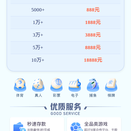
所有服务均基于合规化机制运营，平台数据透明、交
易流程规范，长期致力于构建高可信度生态系统，持
续服务全球数百万用户，树立良好品牌形象。
多语言，多区域
支持多语种界面与主流货币结算方式，九游体育 已服
务覆盖东南亚、欧洲、中东等重点市场，具备全球运
营与本地适配的服务能力。