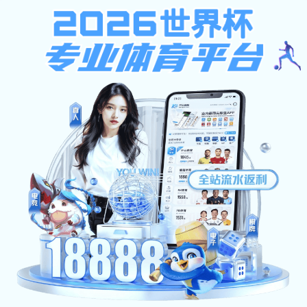
注册入口
全天更新 ·
九游体育
赛事
实时同步
无论您身在何处，
九游体育APP
为您带来高速、高
清、稳定的观赛体验。
下载客户端
网页端访问