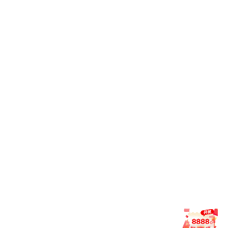
异常防控层
AI监控
风控预警
系统实时分析登录频率、操作路径等指标，提前发现可疑
行为并及时响应。
九游体育 · 应用版本更新日志
每一次更新，都是为提供更高效、更沉浸式的赛事体验而前
行。