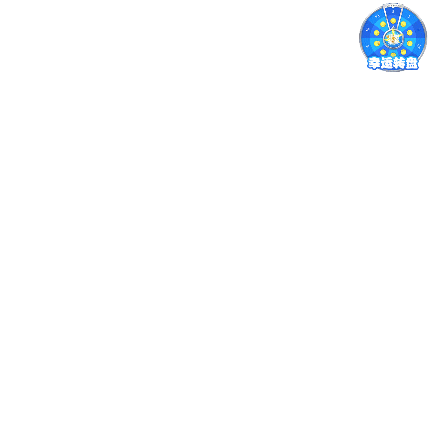
提供多种媒体形式如图文、短视频、集锦回顾，提升九游
体育 的平台使用粘性与用户参与感。
多维安全防御模型
九游体育从多个层面构建立体式防御体系，涵盖数据传输、
账户操作与隐私保护，力求为用户营造安全、稳定的使用体
验。